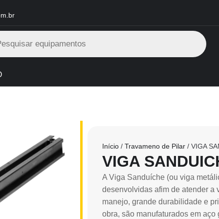
om.br
O
Início
/
Travameno de Pilar
/ VIGA S
VIGA SANDUIC
A Viga Sanduíche (ou viga metáli
desenvolvidas afim de atender a v
manejo, grande durabilidade e pr
obra, são manufaturados em aço g