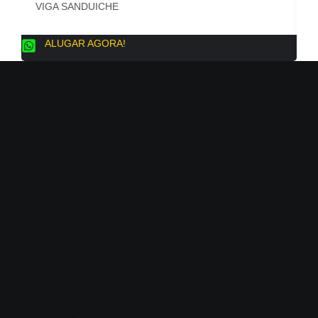
VIGA SANDUICHE
B
ALUGAR AGORA!