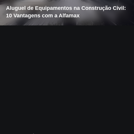
Aluguel de Equipamentos na Construção Civil:
10 Vantagens com a Alfamax